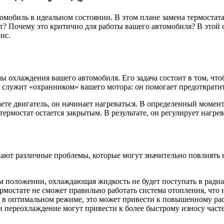
омобиль в идеальном состоянии. В этом плане замена термостата
? Почему это критично для работы вашего автомобиля? В этой с
ис.
 охлаждения вашего автомобиля. Его задача состоит в том, что
служит «охранником» вашего мотора: он помогает предотвратит
каете двигатель, он начинает нагреваться. В определенный моме
термостат остается закрытым. В результате, он регулирует нагре
кают различные проблемы, которые могут значительно повлиять 
м положении, охлаждающая жидкость не будет поступать в радиат
мостате не сможет правильно работать система отопления, что н
е в оптимальном режиме, это может привести к повышенному рас
переохлаждение могут привести к более быстрому износу частей 