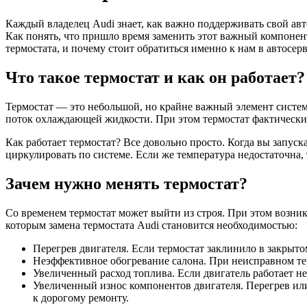
Каждый владелец Audi знает, как важно поддерживать свой авт
Как понять, что пришло время заменить этот важный компонент
термостата, и почему стоит обратиться именно к нам в автосерв
Что такое термостат и как он работает?
Термостат — это небольшой, но крайне важный элемент системы
поток охлаждающей жидкости. При этом термостат фактически 
Как работает термостат? Все довольно просто. Когда вы запус
циркулировать по системе. Если же температура недостаточна, 
Зачем нужно менять термостат?
Со временем термостат может выйти из строя. При этом возни
которым замена термостата Audi становится необходимостью:
Перегрев двигателя. Если термостат заклинило в закрыто
Неэффективное обогревание салона. При неисправном тер
Увеличенный расход топлива. Если двигатель работает н
Увеличенный износ компонентов двигателя. Перегрев или 
к дорогому ремонту.