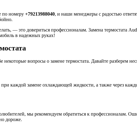
те по номеру
+79213988040
, и наши менеджеры с радостью ответ
бойно.
елать, — это довериться профессионалам. Замена термостата Aud
омобиль в надежных руках!
рмостата
бе некоторые вопросы о замене термостата. Давайте разберем нес
при каждой замене охлаждающей жидкости, а также через кажды
втолюбителей, мы рекомендуем обратиться к профессионалам. Ош
но дороже.